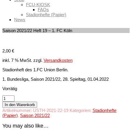
FCU-KIOSK
FAQs
Stadionhefte (Papier)
News
Saison 2021/22 Heft 19 – 1. FC Köln
2,00
€
inkl. 7 % MwSt.
zzgl.
Versandkosten
Stadionheft des 1.FC Union Berlin.
1. Bundesliga, Saison 2021/22, 28. Spieltag, 01.04.2022
Vorrätig
Saison
2021/22
In den Warenkorb
Heft
Artikelnummer:
USTH-2021-22-19
Kategorien:
Stadionhefte
19
(Papier)
,
Saison 2021/22
-
1.
You may also like…
FC