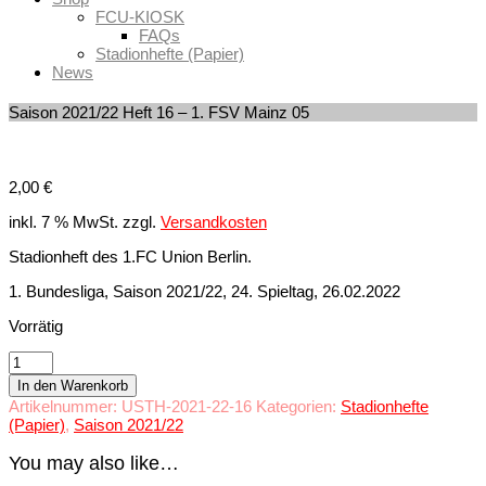
FCU-KIOSK
FAQs
Stadionhefte (Papier)
News
Saison 2021/22 Heft 16 – 1. FSV Mainz 05
2,00
€
inkl. 7 % MwSt.
zzgl.
Versandkosten
Stadionheft des 1.FC Union Berlin.
1. Bundesliga, Saison 2021/22, 24. Spieltag, 26.02.2022
Vorrätig
Saison
2021/22
In den Warenkorb
Heft
Artikelnummer:
USTH-2021-22-16
Kategorien:
Stadionhefte
16
(Papier)
,
Saison 2021/22
-
1.
You may also like…
FSV