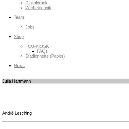
Digitaldruck
Werbetechnik
Team
Jobs
Shop
FCU-KIOSK
FAQs
Stadionhefte (Papier)
News
Julia Hartmann
André Lesching