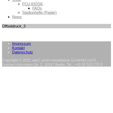
FCU-KIOSK
FAQs
Stadionhefte (Papier)
News
Offsetdruck_3
Impressum
Kontakt
Datenschutz
Copyright © 2021 vierC print+mediafabrik GmbH&Co.KG,
Gustav-Holzmann-Str. 2, 10317 Berlin, Tel.: +49 30 533 270 0